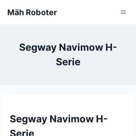
Zum
Mäh Roboter
Inhalt
springen
Segway Navimow H-
Serie
Segway Navimow H-
Serie